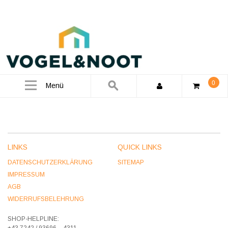
0
Menü
LINKS
QUICK LINKS
DATENSCHUTZERKLÄRUNG
SITEMAP
IMPRESSUM
AGB
WIDERRUFSBELEHRUNG
SHOP-HELPLINE:
+43 7242 / 93696 – 4311